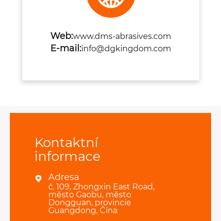
Web:
www.dms-abrasives.com
E-mail:
info@dgkingdom.com
Kontaktní
informace
Adresa

č. 109, Zhongxin East Road,
město Gaobu, město
Dongguan, provincie
Guangdong, Čína