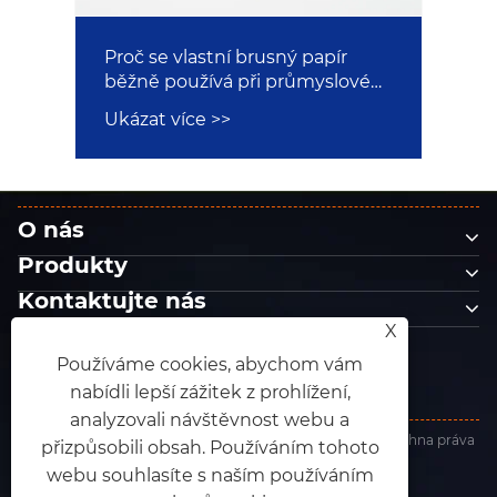
Proč se vlastní brusný papír
běžně používá při průmyslovém
broušení? – Volby kontroly
Ukázat více >>
kvality
O nás
Produkty
Kontaktujte nás
X
NÁSLEDUJ NÁS
Používáme cookies, abychom vám
nabídli lepší zážitek z prohlížení,
analyzovali návštěvnost webu a
Copyright © 2025 Dongguan King Abrasives Co., Ltd. Všechna práva
přizpůsobili obsah. Používáním tohoto
vyhrazena.
Links
|
Sitemap
|
RSS
|
XML
|
webu souhlasíte s naším používáním
Zásady ochrany osobních údajů