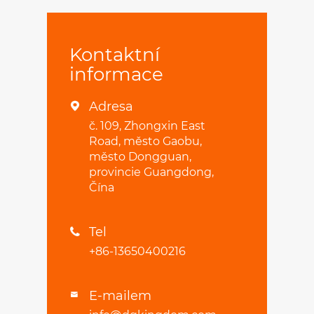
Kontaktní
informace
Adresa

č. 109, Zhongxin East
Road, město Gaobu,
město Dongguan,
provincie Guangdong,
Čína
Tel

+86-13650400216
E-mailem
