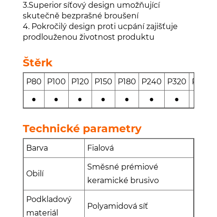
3.Superior síťový design umožňující
skutečně bezprašné broušení
4. Pokročilý design proti ucpání zajišťuje
prodlouženou životnost produktu
Štěrk
P80
P100
P120
P150
P180
P240
P320
P400
●
●
●
●
●
●
●
●
Technické parametry
Barva
Fialová
Směsné prémiové
Obilí
keramické brusivo
Podkladový
Polyamidová síť
materiál