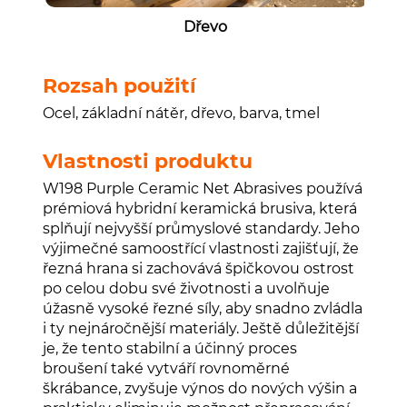
Dřevo
Rozsah použití
Ocel, základní nátěr, dřevo, barva, tmel
Vlastnosti produktu
W198 Purple Ceramic Net Abrasives používá
prémiová hybridní keramická brusiva, která
splňují nejvyšší průmyslové standardy. Jeho
výjimečné samoostřící vlastnosti zajišťují, že
řezná hrana si zachovává špičkovou ostrost
po celou dobu své životnosti a uvolňuje
úžasně vysoké řezné síly, aby snadno zvládla
i ty nejnáročnější materiály. Ještě důležitější
je, že tento stabilní a účinný proces
broušení také vytváří rovnoměrné
škrábance, zvyšuje výnos do nových výšin a