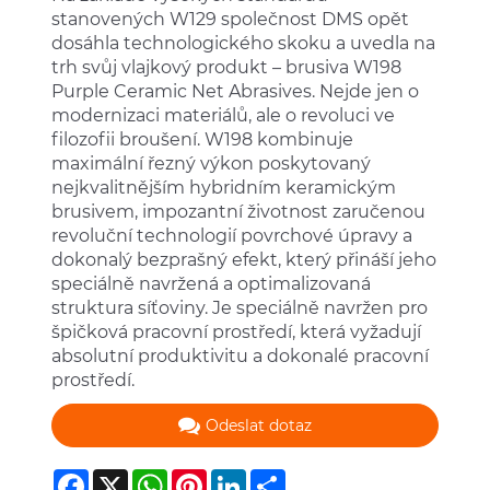
stanovených W129 společnost DMS opět
dosáhla technologického skoku a uvedla na
trh svůj vlajkový produkt – brusiva W198
Purple Ceramic Net Abrasives. Nejde jen o
modernizaci materiálů, ale o revoluci ve
filozofii broušení. W198 kombinuje
maximální řezný výkon poskytovaný
nejkvalitnějším hybridním keramickým
brusivem, impozantní životnost zaručenou
revoluční technologií povrchové úpravy a
dokonalý bezprašný efekt, který přináší jeho
speciálně navržená a optimalizovaná
struktura síťoviny. Je speciálně navržen pro
špičková pracovní prostředí, která vyžadují
absolutní produktivitu a dokonalé pracovní
prostředí.
Odeslat dotaz
Facebook
X
WhatsApp
Pinterest
LinkedIn
Share