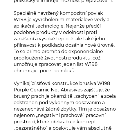
prakticky eliminuje možnost přepracování.
Speciálně navržený kompozitní povlak
W198 je vyvrcholením materiálové vědy a
aplikační technologie. Nejenže předčí
podobné produkty v odolnosti proti
zanášení a vysoké teplotě, ale také jeho
přilnavost k podkladu dosáhla nové úrovně.
To se přímo promítá do exponenciálně
prodloužené životnosti produktu, což
umožňuje zpracovat jeden list W198
ohromující počet obrobků.
Vynikající síťová konstrukce brusiva W198
Purple Ceramic Net Abrasives zajišťuje, že
brusný prach je okamžitě „zachycen“ a zcela
odstraněn pod výkonným odsáváním a
nezanechává žádné zbytky. Tím je dosaženo
nejenom „negativní prachové“ pracovní
prostředí, které překračuje koncept
„bezprašného“ a poskytuje vám absolutně