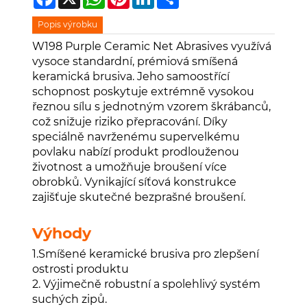
Popis výrobku
W198 Purple Ceramic Net Abrasives využívá
vysoce standardní, prémiová smíšená
keramická brusiva. Jeho samoostřící
schopnost poskytuje extrémně vysokou
řeznou sílu s jednotným vzorem škrábanců,
což snižuje riziko přepracování. Díky
speciálně navrženému supervelkému
povlaku nabízí produkt prodlouženou
životnost a umožňuje broušení více
obrobků. Vynikající síťová konstrukce
zajišťuje skutečné bezprašné broušení.
Výhody
1.Smíšené keramické brusiva pro zlepšení
ostrosti produktu
2. Výjimečně robustní a spolehlivý systém
suchých zipů.