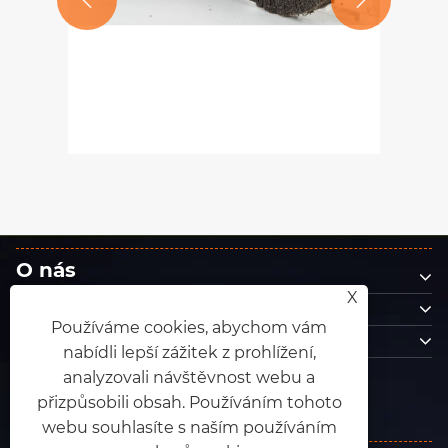


Klasifikace brusných nást
voukotoučová
oxidu hliníku
Ukázat více >>
tomobilovém
>
O nás
X
Produkty
Používáme cookies, abychom vám
Kontaktujte nás
nabídli lepší zážitek z prohlížení,
NÁSLEDUJ NÁS
analyzovali návštěvnost webu a
přizpůsobili obsah. Používáním tohoto
webu souhlasíte s naším používáním