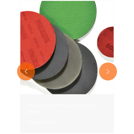


ý
Disk pro bodové broušení filmu
Ukázat více >>