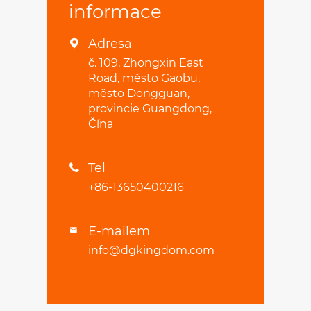
informace
Adresa

č. 109, Zhongxin East
Road, město Gaobu,
město Dongguan,
provincie Guangdong,
Čína
Tel

+86-13650400216
E-mailem

info@dgkingdom.com