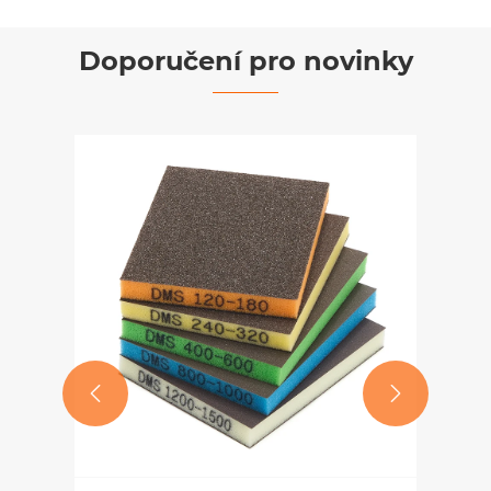
Doporučení pro novinky
DMS Abrasives posiluje


přítomnost na globálním trhu
úspěšnou ukázkou na SEMA
Ukázat více >>
Show 2025