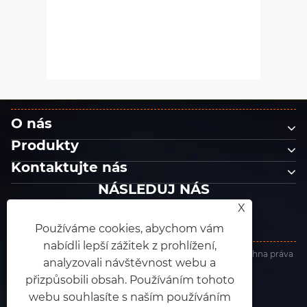
t
O nás
Produkty
Kontaktujte nás
NÁSLEDUJ NÁS
X
Používáme cookies, abychom vám
nabídli lepší zážitek z prohlížení,
Copyright © 2025 Dongguan King Abrasives Co., Ltd. Všechna práva
analyzovali návštěvnost webu a
vyhrazena.
Links
|
Sitemap
|
RSS
|
XML
|
Zásady ochrany osobních údajů
přizpůsobili obsah. Používáním tohoto
webu souhlasíte s naším používáním