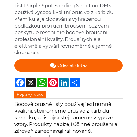
List Purple Spot Sanding Sheet od DMS
používá vysoce kvalitní brusivo z karbidu
křemíku a je dodáván s vyhrazenou
podložkou pro ruční broušení, což vám
poskytuje řešení pro bodové broušení
profesionální kvality. Brousí rychle a
efektivně a vytváří rovnoměrné a jemné
škrábance.
Odeslat dotaz
Facebook
X
WhatsApp
Pinterest
LinkedIn
Share
Popis výrobku
Bodové brusné listy používají extrémně
kvalitní, stejnoměrné brusivo z karbidu
křemíku, zajišťující stejnoměrné vrypové
vzory. Produkty nabízejí účinné broušení a
zároveň zanechávají rafinované,