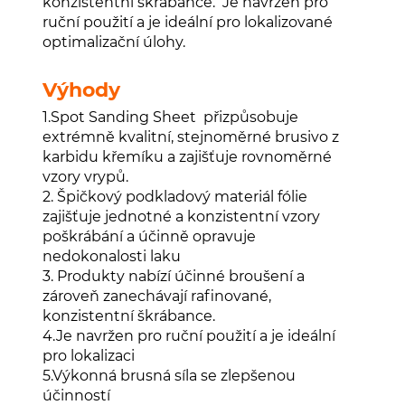
konzistentní škrábance. Je navržen pro
ruční použití a je ideální pro lokalizované
optimalizační úlohy.
Výhody
1.Spot Sanding Sheet přizpůsobuje
extrémně kvalitní, stejnoměrné brusivo z
karbidu křemíku a zajišťuje rovnoměrné
vzory vrypů.
2. Špičkový podkladový materiál fólie
zajišťuje jednotné a konzistentní vzory
poškrábání a účinně opravuje
nedokonalosti laku
3. Produkty nabízí účinné broušení a
zároveň zanechávají rafinované,
konzistentní škrábance.
4.Je navržen pro ruční použití a je ideální
pro lokalizaci
5.Výkonná brusná síla se zlepšenou
účinností